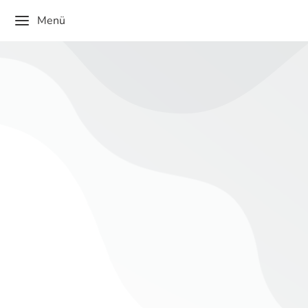
Menü
14. Rede zum Schuljubiläum
Ehemalige
,
Eltern
,
Lehrkräfte
,
Politik.
,
Schüler
,
VI
Grußworte und Ansprachen bei besonderen Anlässen
sowie Gedenk- und Festtagen
Von
admin
Dezember 1, 2025
Dieser Inhalt ist passwortgeschützt. Bitte gib unten das
Passwort ein, um ihn anzeigen zu können.
Passwort: