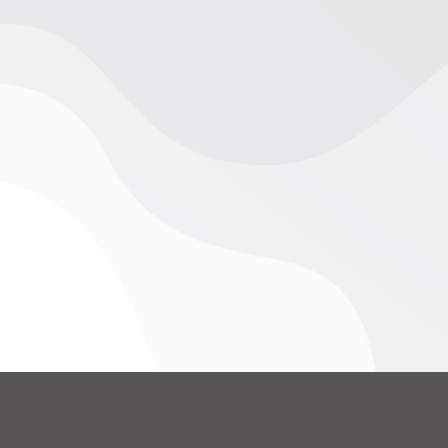
e Gedenk- und Festtagen
Von
admin