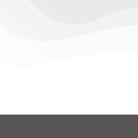
VI Grußworte und Ansprachen bei besonderen Anlässen sowi
 unten das Passwort ein, um ihn anzeigen zu können.