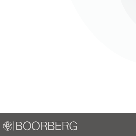
14. Rede zum Schuljubiläum
Ehemalige
,
Eltern
,
Lehrkräfte
,
Politik.
,
Schüler
,
Dezember 1, 2025
Dieser Inhalt ist passwortgeschützt. Bitte gib
Passwort: