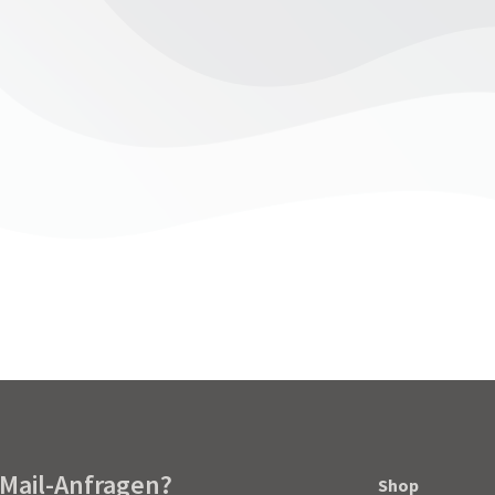
ue eingebürgerter Bürgerinnen und Bürger
Von
Thomas Sc
 unten das Passwort ein, um ihn anzeigen zu können.
-Mail-Anfragen?
Shop