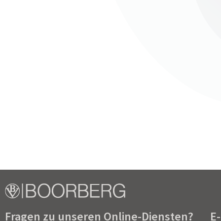
09. Diskussionsabend für Eingebürgerte
Gemeinderäte.
,
I Gespräch mit dem Bürger
,
Ne
Dieser Inhalt ist passwortgeschützt. Bitte gib
Passwort:
Fragen zu unseren Online-Diensten?
E