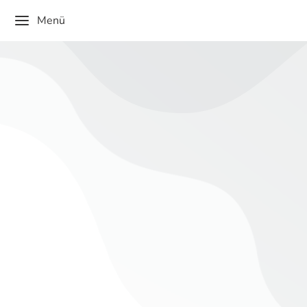
Menü
15. Rede zur Übergabe eines Förderbescheids
zum Breitbandausbau
Bürgerinnen und Bürger
,
Gemeinderat
,
lokale Politiker
,
Presse.
,
Vertreter des Ministeriums
,
VI Grußworte und
Ansprachen bei besonderen Anlässen sowie Gedenk-
und Festtagen
Von
admin
Dezember 1, 2025
Dieser Inhalt ist passwortgeschützt. Bitte gib unten das
Passwort ein, um ihn anzeigen zu können.
Passwort: