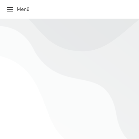
Menü
13. Verabschiedung eines ehrenamtlichen
Ortsvorstehers
II Die Gemeinde als Gastgeberin
,
Mitglieder des
Gemeinderats und der Verwaltung.
,
Ortschaftsräte
,
Ortsvorsteher und seine Familie
Von
admin
Dezember 1, 2025
Dieser Inhalt ist passwortgeschützt. Bitte gib unten das
Passwort ein, um ihn anzeigen zu können.
Passwort: