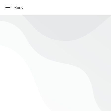
Menü
5.5 Grußwort bei der Los- oder
Freisprechungsfeier der IHK
Ausbilder
,
Auszubildende
,
Betriebe
,
Familien
,
Gäste
aus Politik und Wirtschaft.
,
IHK-Vertreter
,
VI
Grußworte und Ansprachen bei besonderen Anlässen
sowie Gedenk- und Festtagen
Von
admin
Dezember 1, 2025
Dieser Inhalt ist passwortgeschützt. Bitte gib unten das
Passwort ein, um ihn anzeigen zu können.
Passwort: